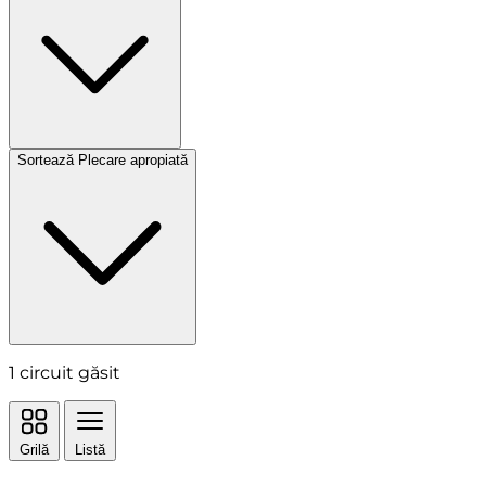
Sortează
Plecare apropiată
1
circuit găsit
Grilă
Listă