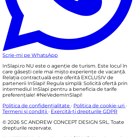
Scrie-mi pe WhatsApp
InSlapi.ro
NU este o agenție de turism
. Este locul în
care găsești cele mai
mișto experiențe
de vacanță.
Relația contractuală este oferită
EXCLUSIV
de
partenerii InSlapi! Regula simplă: Solicită ofertă prin
intermediul InSlapi pentru a beneficia de tarife
preferențiale!
#NeVedemInSlapi!
Politica de confidențialitate
·
Politica de cookie-uri
·
Termeni și condiții
·
Exercită-ți drepturile GDPR
© 2026 SC ANDREW CONCEPT DESIGN SRL. Toate
drepturile rezervate.