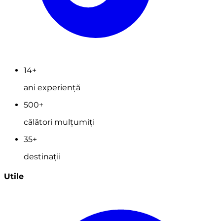
14+
ani experiență
500+
călători mulțumiți
35+
destinații
Utile