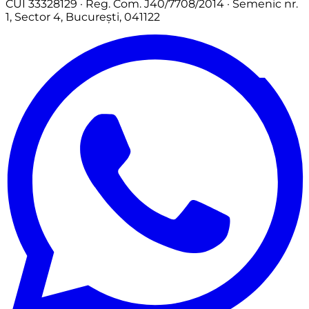
CUI 33328129 · Reg. Com. J40/7708/2014 · Semenic nr.
1, Sector 4, București, 041122