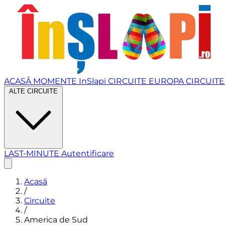
ACASĂ
MOMENTE InSlapi
CIRCUITE EUROPA
CIRCUITE
ALTE CIRCUITE
LAST-MINUTE
Autentificare
Acasă
/
Circuite
/
America de Sud