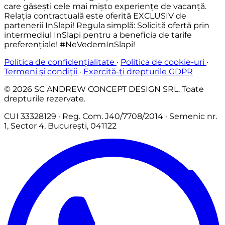
care găsești cele mai
mișto experiențe
de vacanță.
Relația contractuală este oferită
EXCLUSIV
de
partenerii InSlapi! Regula simplă: Solicită ofertă prin
intermediul InSlapi pentru a beneficia de tarife
preferențiale!
#NeVedemInSlapi!
Politica de confidențialitate
·
Politica de cookie-uri
·
Termeni și condiții
·
Exercită-ți drepturile GDPR
© 2026 SC ANDREW CONCEPT DESIGN SRL. Toate
drepturile rezervate.
CUI 33328129 · Reg. Com. J40/7708/2014 · Semenic nr.
1, Sector 4, București, 041122