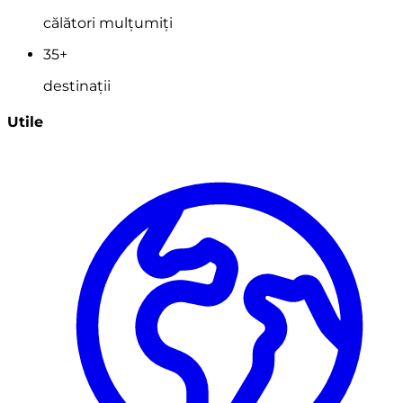
călători mulțumiți
35+
destinații
Utile